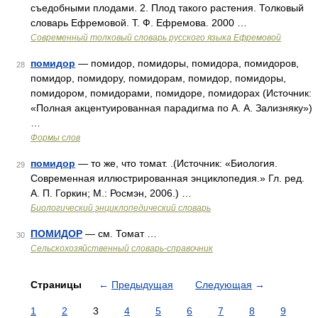
съедобными плодами. 2. Плод такого растения. Толковый
словарь Ефремовой. Т. Ф. Ефремова. 2000 …
Современный толковый словарь русского языка Ефремовой
помидор
— помидор, помидоры, помидора, помидоров,
28
помидор, помидору, помидорам, помидор, помидоры,
помидором, помидорами, помидоре, помидорах (Источник:
«Полная акцентуированная парадигма по А. А. Зализняку»)
…
Формы слов
помидор
— то же, что томат. .(Источник: «Биология.
29
Современная иллюстрированная энциклопедия.» Гл. ред.
А. П. Горкин; М.: Росмэн, 2006.) …
Биологический энциклопедический словарь
ПОМИДОР
— см. Томат …
30
Сельскохозяйственный словарь-справочник
Страницы
←
Предыдущая
Следующая
→
1
2
3
4
5
6
7
8
9