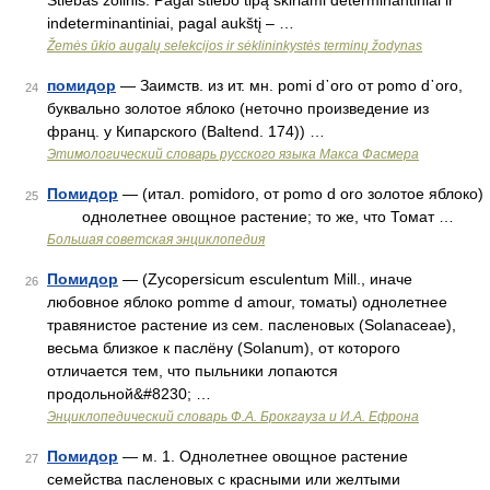
Stiebas žolinis. Pagal stiebo tipą skiriami determinantiniai ir
indeterminantiniai, pagal aukštį – …
Žemės ūkio augalų selekcijos ir sėklininkystės terminų žodynas
помидор
— Заимств. из ит. мн. роmi d᾽оrо от роmо d᾽оrо,
24
буквально золотое яблоко (неточно произведение из
франц. у Кипарского (Baltend. 174)) …
Этимологический словарь русского языка Макса Фасмера
Помидор
— (итал. pomidoro, от pomo d oro золотое яблоко)
25
однолетнее овощное растение; то же, что Томат …
Большая советская энциклопедия
Помидор
— (Zycopersicum esculentum Mill., иначе
26
любовное яблоко pomme d amour, томаты) однолетнее
травянистое растение из сем. пасленовых (Solanaceae),
весьма близкое к паслёну (Solanum), от которого
отличается тем, что пыльники лопаются
продольной&#8230; …
Энциклопедический словарь Ф.А. Брокгауза и И.А. Ефрона
Помидор
— м. 1. Однолетнее овощное растение
27
семейства пасленовых с красными или желтыми