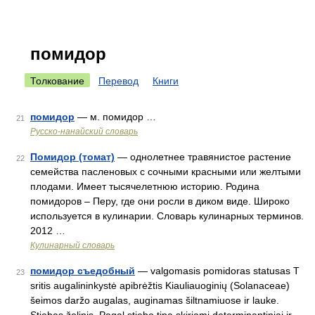
помидор
Толкование
Перевод
Книги
помидор
— м. помидор …
21
Русско-нанайский словарь
Помидор (томат)
— однолетнее травянистое растение
22
семейства пасленовых с сочными красными или желтыми
плодами. Имеет тысячелетнюю историю. Родина
помидоров – Перу, где они росли в диком виде. Широко
используется в кулинарии. Словарь кулинарных терминов.
2012 …
Кулинарный словарь
помидор съедобный
— valgomasis pomidoras statusas T
23
sritis augalininkystė apibrėžtis Kiauliauoginių (Solanaceae)
šeimos daržo augalas, auginamas šiltnamiuose ir lauke.